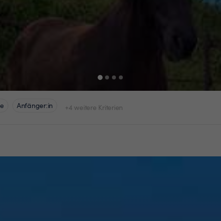
he
Anfänger:in
+4 weitere Kriterien