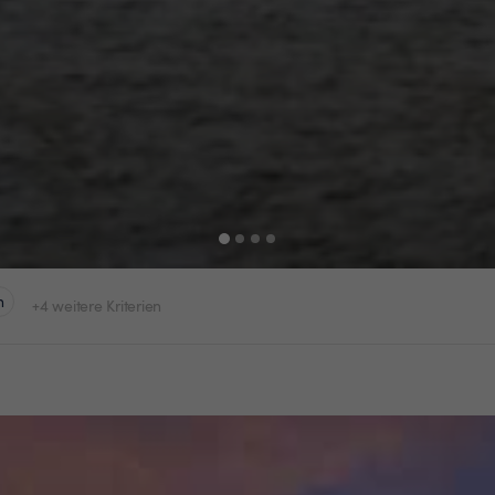
n
+4 weitere Kriterien