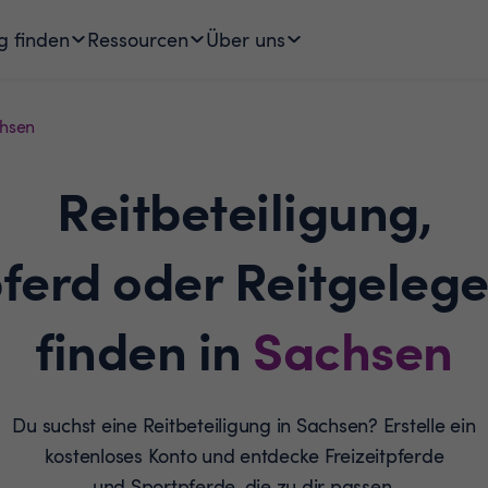
g finden
Ressourcen
Über uns
hsen
Reitbeteiligung,
pferd oder Reitgelege
finden in
Sachsen
Du suchst eine Reitbeteiligung in Sachsen? Erstelle ein
kostenloses Konto und entdecke Freizeitpferde
und Sportpferde, die zu dir passen.