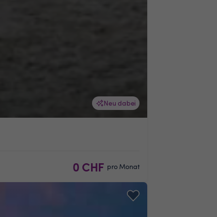
Neu dabei
0 CHF
pro Monat