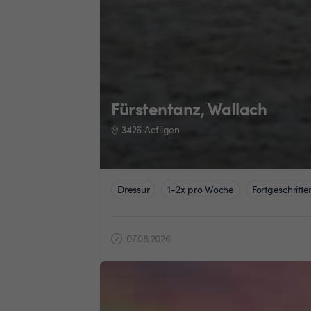
Fürstentanz, Wallach
3426 Aefligen
Dressur
1-2x pro Woche
Fortgeschritte
07.08.2026