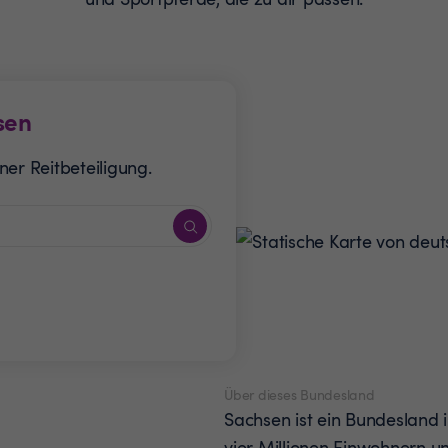
sen
er Reitbeteiligung.
Über dieses Bundesland
Sachsen ist ein Bundesland 
vier Millionen Einwohnern u