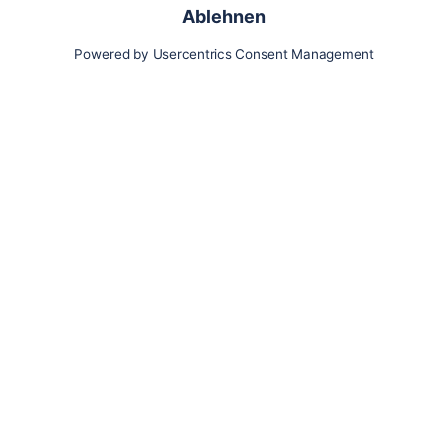
Karte
Updates
Konto
Für Besitzer:innen
Pferd hinzufügen
Vorteile als Besitzer:in
Reiter:in finden
Spazierer:in finden
Pfleger:in finden