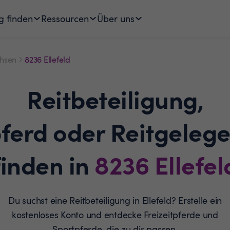
g finden
Ressourcen
Über uns
hsen
8236 Ellefeld
Reitbeteiligung,
pferd oder Reitgelege
finden in
8236
Ellefel
Du suchst eine Reitbeteiligung in Ellefeld? Erstelle ein
kostenloses Konto und entdecke Freizeitpferde und
Sportpferde, die zu dir passen.