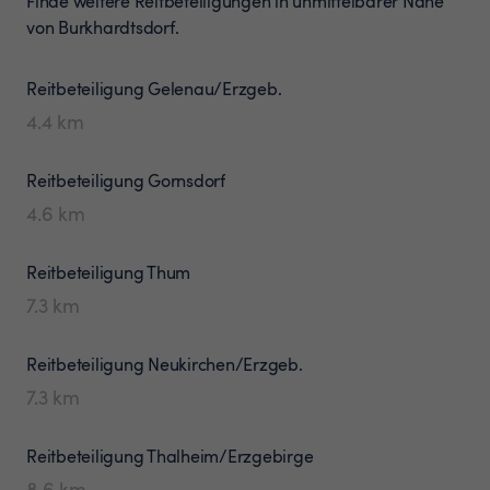
Finde weitere Reitbeteiligungen in unmittelbarer Nähe
von Burkhardtsdorf.
Reitbeteiligung
Gelenau/Erzgeb.
4.4
km
Reitbeteiligung
Gornsdorf
4.6
km
Reitbeteiligung
Thum
7.3
km
Reitbeteiligung
Neukirchen/Erzgeb.
7.3
km
Reitbeteiligung
Thalheim/Erzgebirge
8.6
km