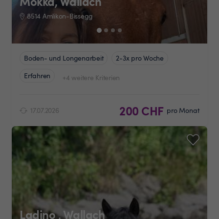
Mokka, Wallach
8514 Amlikon-Bissegg
Boden- und Longenarbeit
2-3x pro Woche
Erfahren
+4 weitere Kriterien
200 CHF
17.07.2026
pro Monat
Ladino , Wallach