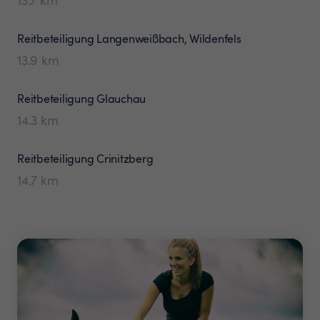
Reitbeteiligung
Langenweißbach, Wildenfels
13.9
km
Reitbeteiligung
Glauchau
14.3
km
Reitbeteiligung
Crinitzberg
14.7
km