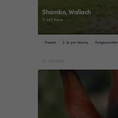
Shambo, Wallach
9411 Reute
Freizeit
2-3x pro Woche
Fortgeschritte
13.07.2026