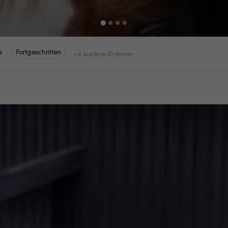
e
Fortgeschritten
+4 weitere Kriterien