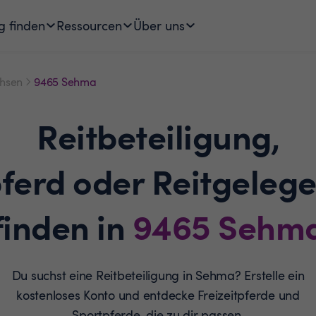
g finden
Ressourcen
Über uns
hsen
9465 Sehma
Reitbeteiligung,
pferd oder Reitgelege
finden in
9465
Sehm
Du suchst eine Reitbeteiligung in Sehma? Erstelle ein
kostenloses Konto und entdecke Freizeitpferde und
Sportpferde, die zu dir passen.