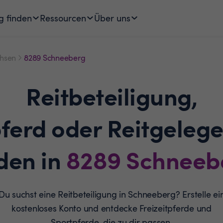
g finden
Ressourcen
Über uns
hsen
8289 Schneeberg
Reitbeteiligung,
pferd oder Reitgelege
den in
8289
Schneeb
Du suchst eine Reitbeteiligung in Schneeberg? Erstelle ei
kostenloses Konto und entdecke Freizeitpferde und
Sportpferde, die zu dir passen.