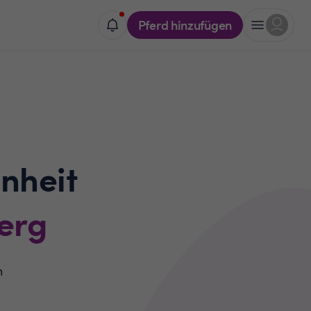
Pferd hinzufügen
nheit
erg
n