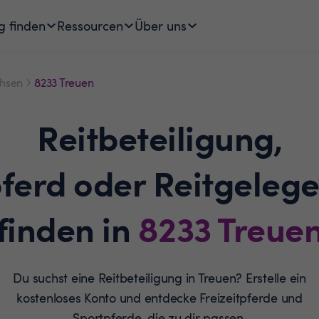
g finden
Ressourcen
Über uns
hsen
8233 Treuen
Reitbeteiligung,
pferd oder Reitgelege
finden in
8233
Treue
Du suchst eine Reitbeteiligung in Treuen? Erstelle ein
kostenloses Konto und entdecke Freizeitpferde und
Sportpferde, die zu dir passen.