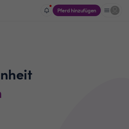
Pferd hinzufügen
nheit
n