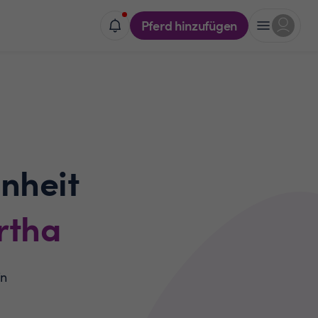
Pferd hinzufügen
nheit
rtha
in