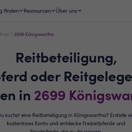
g finden
Ressourcen
Über uns
hsen
2699 Königswartha
Reitbeteiligung,
pferd oder Reitgelege
den in
2699
Königswa
u suchst eine Reitbeteiligung in Königswartha? Erstelle e
kostenloses Konto und entdecke Freizeitpferde und
Sportpferde, die zu dir passen.