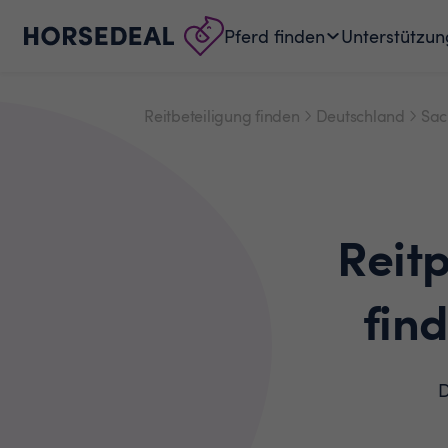
Pferd finden
Unterstützun
Reitbeteiligung finden
Deutschland
Sac
Reit
fin
D