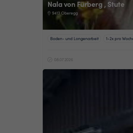
Nala von Fürberg , Stute
9413 Oberegg
Boden- und Longenarbeit
1-2x pro Woch
08.07.2026