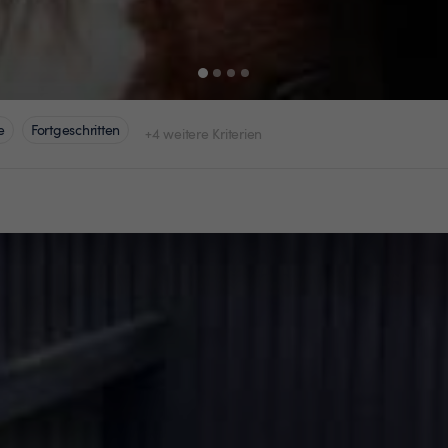
e
Fortgeschritten
+4 weitere Kriterien