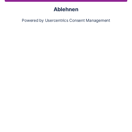
Karte
Updates
Konto
Für Besitzer:innen
Pferd hinzufügen
Vorteile als Besitzer:in
Reiter:in finden
Spazierer:in finden