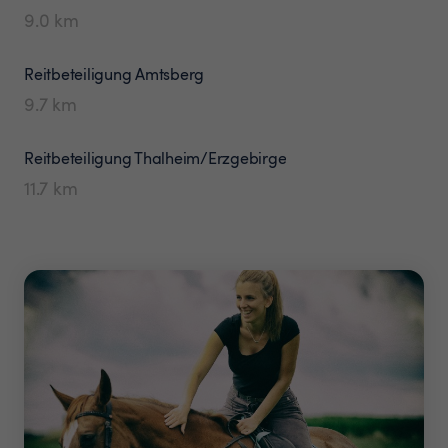
9.0
km
Reitbeteiligung
Amtsberg
9.7
km
Reitbeteiligung
Thalheim/Erzgebirge
11.7
km