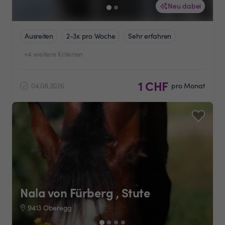
Neu dabei
Ausreiten
2-3x pro Woche
Sehr erfahren
+4 weitere Kriterien
1 CHF
04.08.2026
pro Monat
Nala von Fürberg , Stute
9413 Oberegg