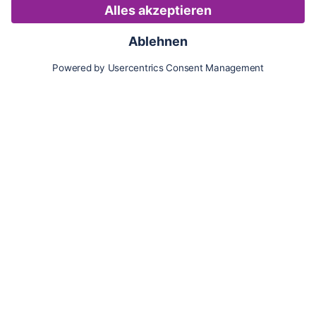
Karte
Updates
Konto
Für Besitzer:innen
Pferd hinzufügen
Vorteile als Besitzer:in
Reiter:in finden
Spazierer:in finden