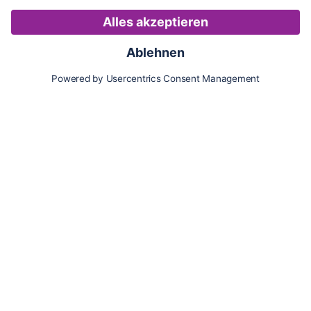
Karte
Updates
Konto
Für Besitzer:innen
Pferd hinzufügen
Vorteile als Besitzer:in
Reiter:in finden
Spazierer:in finden
Pfleger:in finden
Freunde einladen