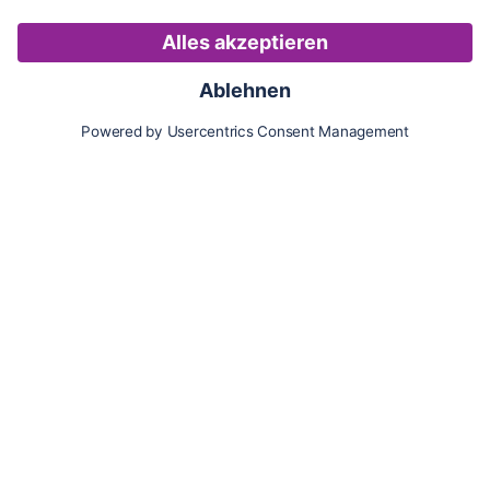
Karte
Updates
Konto
Für Besitzer:innen
Pferd hinzufügen
Vorteile als Besitzer:in
Reiter:in finden