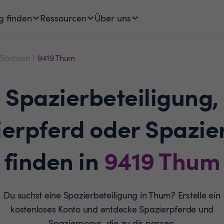
g finden
Ressourcen
Über uns
Sachsen
9419 Thum
Spazierbeteiligung,
ierpferd oder Spazie
finden in
9419
Thum
Du suchst eine Spazierbeteiligung in Thum? Erstelle ein
kostenloses Konto und entdecke Spazierpferde und
Spazierponys, die zu dir passen.