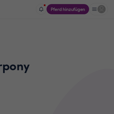
Pferd hinzufügen
rpony