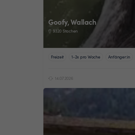
Goofy, Wallach
9320 Stachen
Freizeit
1-2x pro Woche
Anfänger:in
14.07.2026