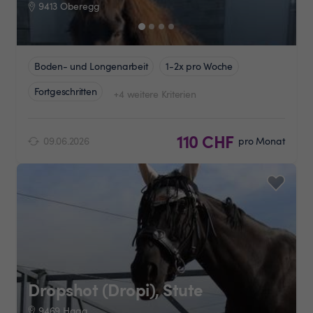
9413 Oberegg
Boden- und Longenarbeit
1-2x pro Woche
Fortgeschritten
+4 weitere Kriterien
110 CHF
09.06.2026
pro Monat
Dropshot (Dropi), Stute
9469 Haag