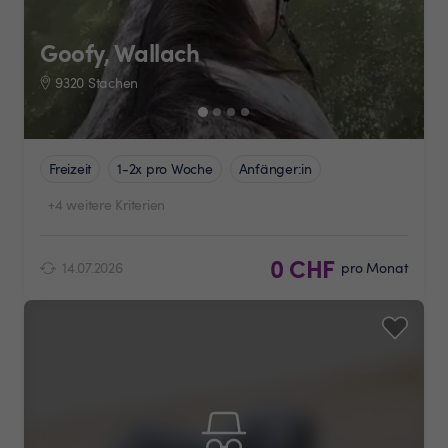
Goofy, Wallach
9320 Stachen
Freizeit
1-2x pro Woche
Anfänger:in
+4 weitere Kriterien
0 CHF
14.07.2026
pro Monat