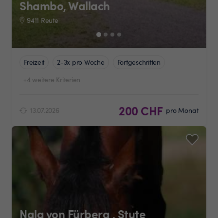
Shambo, Wallach
9411 Reute
Freizeit
2-3x pro Woche
Fortgeschritten
+4 weitere Kriterien
200 CHF
13.07.2026
pro Monat
Nala von Fürberg , Stute