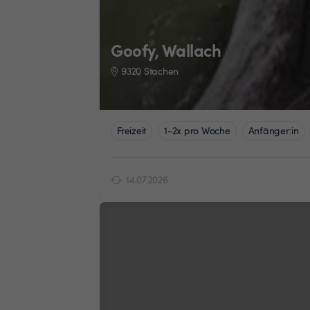
Goofy, Wallach
9320 Stachen
Freizeit
1-2x pro Woche
Anfänger:in
14.07.2026