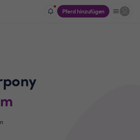
Pferd hinzufügen
rpony
im
in