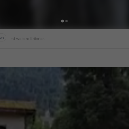
en
+4 weitere Kriterien