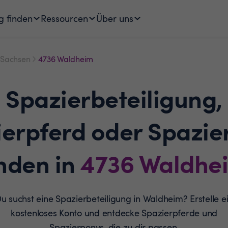
g finden
Ressourcen
Über uns
Sachsen
4736 Waldheim
Spazierbeteiligung,
ierpferd oder Spazie
inden in
4736
Waldhe
u suchst eine Spazierbeteiligung in Waldheim? Erstelle e
kostenloses Konto und entdecke Spazierpferde und
Spazierponys, die zu dir passen.