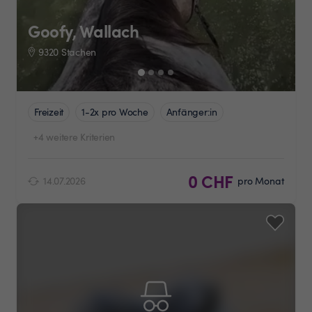
Goofy, Wallach
9320 Stachen
Freizeit
1-2x pro Woche
Anfänger:in
+4 weitere Kriterien
0 CHF
14.07.2026
pro Monat