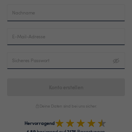
Nachname
E-Mail-Adresse
Sicheres Passwort
Konto erstellen
Deine Daten sind bei uns sicher.
Hervorragend
4.89
2176
basierend auf
Bewertungen