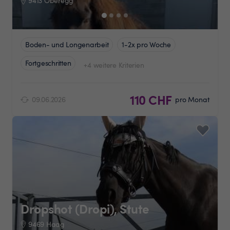
9413 Oberegg
Boden- und Longenarbeit
1-2x pro Woche
Fortgeschritten
+4 weitere Kriterien
110 CHF
09.06.2026
pro Monat
Dropshot (Dropi), Stute
9469 Haag