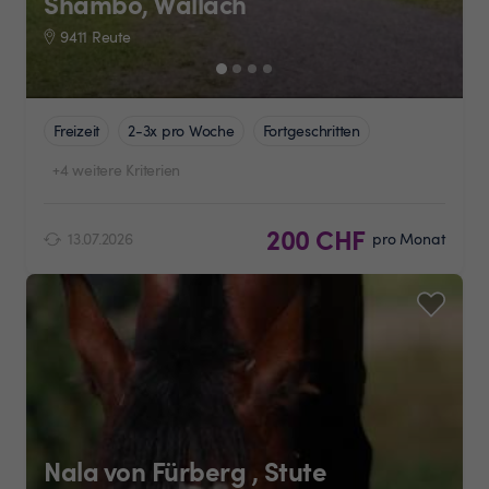
Shambo, Wallach
9411 Reute
Freizeit
2-3x pro Woche
Fortgeschritten
+4 weitere Kriterien
200 CHF
13.07.2026
pro Monat
Nala von Fürberg , Stute