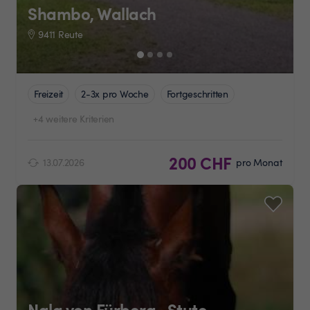
Shambo, Wallach
9411 Reute
Freizeit
2-3x pro Woche
Fortgeschritten
+4 weitere Kriterien
200 CHF
13.07.2026
pro Monat
Nala von Fürberg , Stute