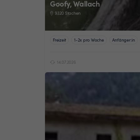
Goofy, Wallach
9320 Stachen
Freizeit
1-2x pro Woche
Anfänger:in
14.07.2026