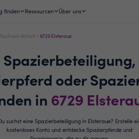
g finden
Ressourcen
Über uns
Sachsen-Anhalt
6729 Elsteraue
Spazierbeteiligung,
ierpferd oder Spazie
inden in
6729
Elstera
Du suchst eine Spazierbeteiligung in Elsteraue? Erstelle ei
kostenloses Konto und entdecke Spazierpferde und
Spazierponys, die zu dir passen.