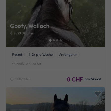
Goofy, Wallach
9320 Stachen
Freizeit
1-2x pro Woche
Anfänger:in
+4 weitere Kriterien
0 CHF
14.07.2026
pro Monat