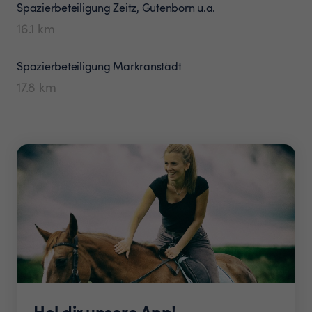
Spazierbeteiligung
Zeitz, Gutenborn u.a.
16.1
km
Spazierbeteiligung
Markranstädt
17.8
km
Hol dir unsere App!