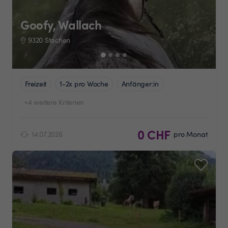
Goofy, Wallach
9320 Stachen
Freizeit
1-2x pro Woche
Anfänger:in
+4 weitere Kriterien
0 CHF
14.07.2026
pro Monat