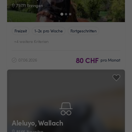
79771 Erzingen
Freizeit
1-2x pro Woche
Fortgeschritten
+4 weitere Kriterien
80 CHF
07.06.2026
pro Monat
Aleluyo, Wallach
8566 Neuwilen