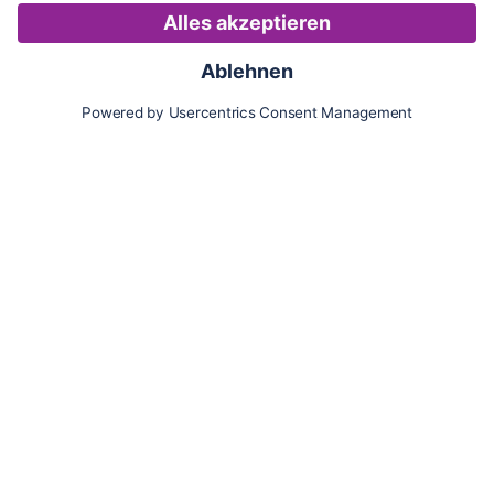
Karte
Updates
Konto
Für Besitzer:innen
Pferd hinzufügen
Vorteile als Besitzer:in
Reiter:in finden
Spazierer:in finden