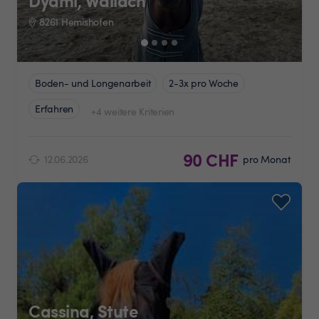
Dyami, Wallach
8261 Hemishofen
Boden- und Longenarbeit
2-3x pro Woche
Erfahren
+4 weitere Kriterien
90 CHF
12.06.2026
pro Monat
Cassina, Stute