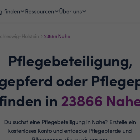
g finden
Ressourcen
Über uns
chleswig-Holstein
23866 Nahe
Pflegebeteiligung,
egepferd oder Pflege
finden in
23866
Nah
Du suchst eine Pflegebeteiligung in Nahe? Erstelle ein
kostenloses Konto und entdecke Pflegepferde und
Pflegeponys, die zu dir passen.