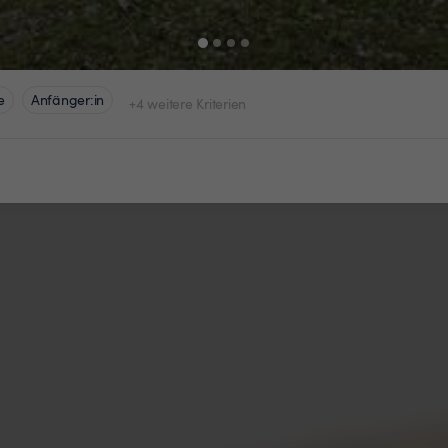
e
Anfänger:in
+4 weitere Kriterien