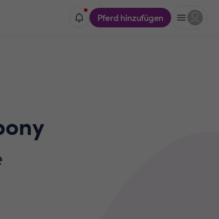
Pferd hinzufügen
pony
e