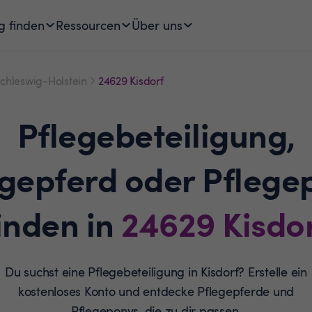
g finden
Ressourcen
Über uns
chleswig-Holstein
24629 Kisdorf
Pflegebeteiligung,
egepferd oder Pflege
inden in
24629
Kisdo
Du suchst eine Pflegebeteiligung in Kisdorf? Erstelle ein
kostenloses Konto und entdecke Pflegepferde und
Pflegeponys, die zu dir passen.