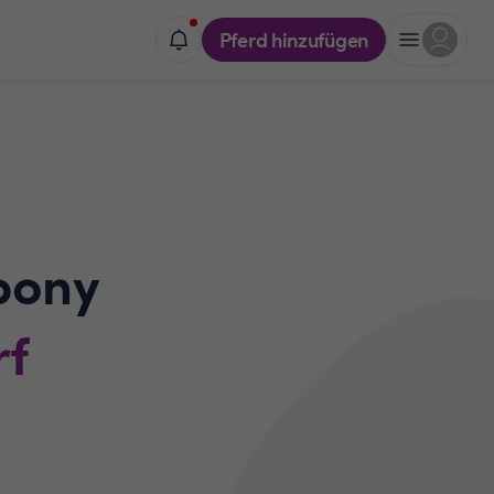
Pferd hinzufügen
pony
rf