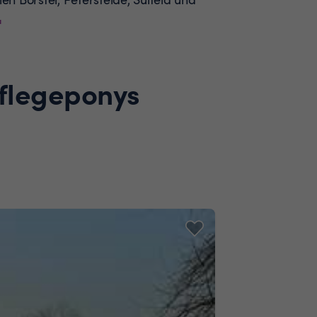
a
Pflegeponys