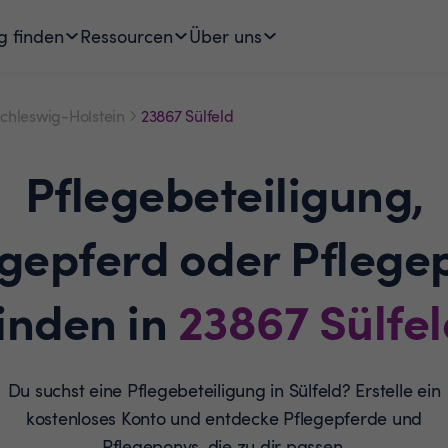
g finden
Ressourcen
Über uns
chleswig-Holstein
23867 Sülfeld
Pflegebeteiligung,
egepferd oder Pflege
inden in
23867
Sülfe
Du suchst eine Pflegebeteiligung in Sülfeld? Erstelle ein
kostenloses Konto und entdecke Pflegepferde und
Pflegeponys, die zu dir passen.