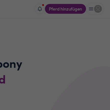
Pferd hinzufügen
pony
ld