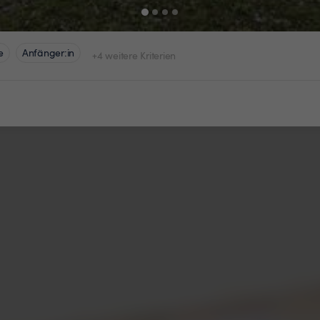
e
Anfänger:in
+4 weitere Kriterien