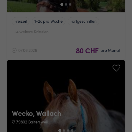
Freizeit
1-2x pro Woche
Fortgeschritten
+4 weitere Kriterien
80 CHF
07.06.2026
pro Monat
Weeko, Wallach
79802 Baltersweil