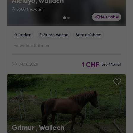
Aleluyo, Wallach
8566 Neuwilen
Neu dabei
Ausreiten
2-3x pro Woche
Sehr erfahren
+4 weitere Kriterien
1 CHF
04.08.2026
pro Monat
Grimur , Wallach