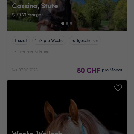
Cassina, Stute
79771 Erzingen
Freizeit
1-2x pro Woche
Fortgeschritten
+4 weitere Kriterien
80 CHF
07.06.2026
pro Monat
Weeko, Wallach