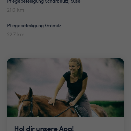
Pflegebeteiligung
Scharbeutz, Süsel
21.0
km
Pflegebeteiligung
Grömitz
22.7
km
Hol dir unsere App!