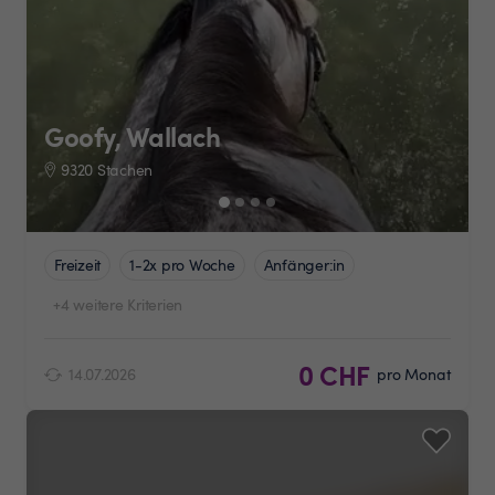
Goofy, Wallach
9320 Stachen
Freizeit
1-2x pro Woche
Anfänger:in
+4 weitere Kriterien
0 CHF
14.07.2026
pro Monat