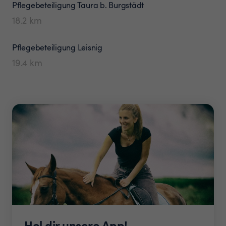
Pflegebeteiligung
Taura b. Burgstädt
18.2
km
Pflegebeteiligung
Leisnig
19.4
km
Hol dir unsere App!