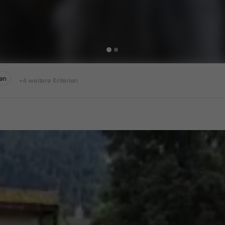
en
+4 weitere Kriterien