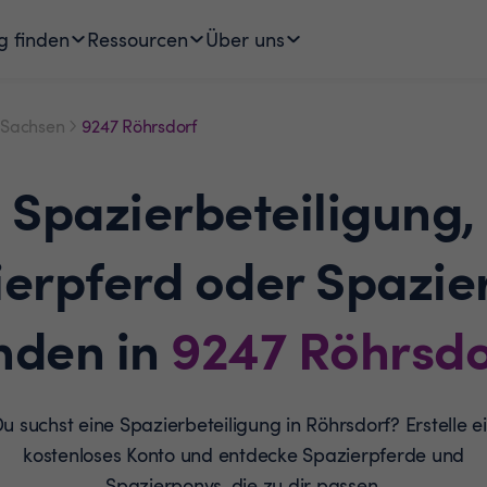
g finden
Ressourcen
Über uns
Sachsen
9247 Röhrsdorf
Spazierbeteiligung,
ierpferd oder Spazie
inden in
9247
Röhrsdo
u suchst eine Spazierbeteiligung in Röhrsdorf? Erstelle e
kostenloses Konto und entdecke Spazierpferde und
Spazierponys, die zu dir passen.