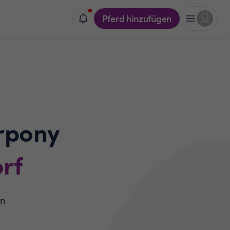
Pferd hinzufügen
rpony
rf
in