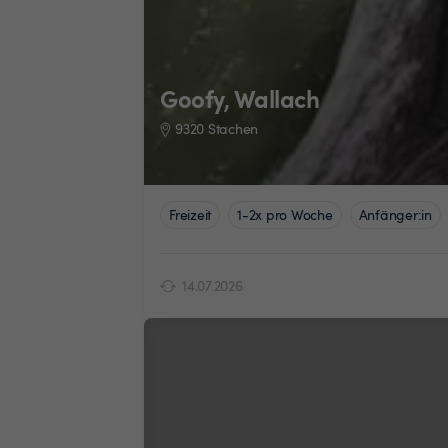
Goofy, Wallach
9320 Stachen
Freizeit
1-2x pro Woche
Anfänger:in
14.07.2026