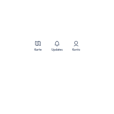
Karte
Updates
Konto
Für Besitzer:innen
Pferd hinzufügen
Vorteile als Besitzer:in
Reiter:in finden