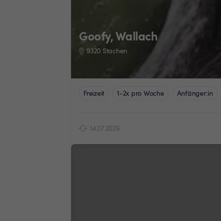
Goofy, Wallach
9320 Stachen
Freizeit
1-2x pro Woche
Anfänger:in
14.07.2026