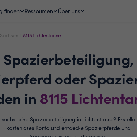
g finden
Ressourcen
Über uns
Sachsen
8115 Lichtentanne
Spazierbeteiligung,
ierpferd oder Spazie
den in
8115
Lichtenta
 suchst eine Spazierbeteiligung in Lichtentanne? Erstelle 
kostenloses Konto und entdecke Spazierpferde und
Spazierponys, die zu dir passen.