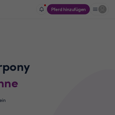
Pferd hinzufügen
rpony
nne
ein