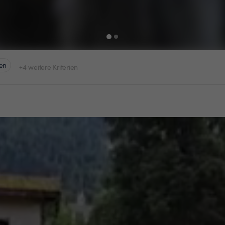
en
+4 weitere Kriterien