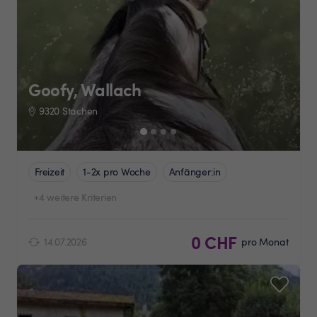
Goofy, Wallach
9320 Stachen
Freizeit
1-2x pro Woche
Anfänger:in
+4 weitere Kriterien
0 CHF
14.07.2026
pro Monat