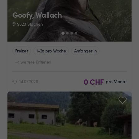
Goofy, Wallach
9320 Stachen
Freizeit
1-2x pro Woche
Anfänger:in
+4 weitere Kriterien
0 CHF
14.07.2026
pro Monat