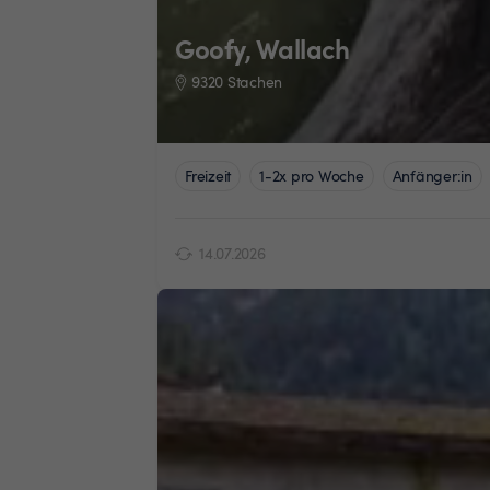
Goofy, Wallach
9320 Stachen
Freizeit
1-2x pro Woche
Anfänger:in
14.07.2026