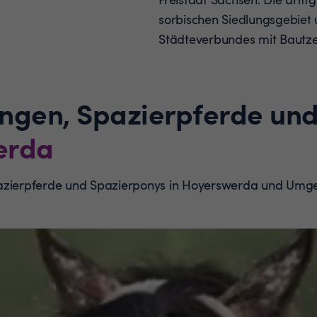
sorbischen Siedlungsgebiet u
Städteverbundes mit Bautze
ungen, Spazierpferde un
erda
pazierpferde und Spazierponys in Hoyerswerda und Umg