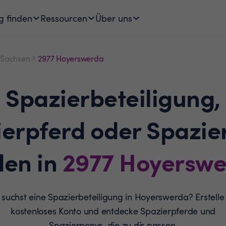
g finden
Ressourcen
Über uns
Sachsen
2977 Hoyerswerda
Spazierbeteiligung,
ierpferd oder Spazie
den in
2977
Hoyerswe
suchst eine Spazierbeteiligung in Hoyerswerda? Erstelle
kostenloses Konto und entdecke Spazierpferde und
Spazierponys, die zu dir passen.