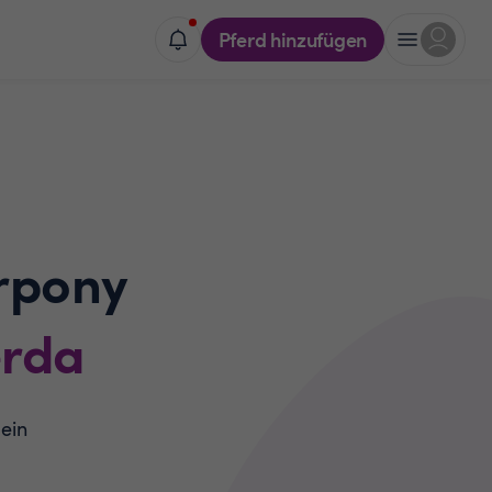
Pferd hinzufügen
rpony
rda
 ein