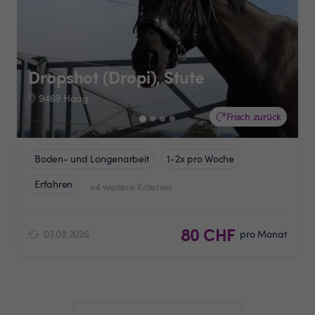
Dropshot (Dropi), Stute
9469 Haag
Frisch zurück
Boden- und Longenarbeit
1-2x pro Woche
Erfahren
+4 weitere Kriterien
80 CHF
03.08.2026
pro Monat