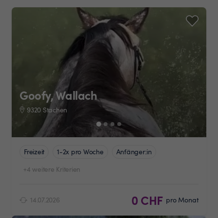
Goofy, Wallach
9320 Stachen
Freizeit
1-2x pro Woche
Anfänger:in
+4 weitere Kriterien
0 CHF
14.07.2026
pro Monat