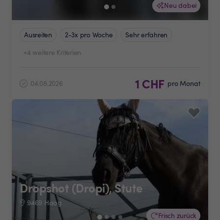
Neu dabei
Ausreiten
2-3x pro Woche
Sehr erfahren
+4 weitere Kriterien
1 CHF
04.08.2026
pro Monat
Dropshot (Dropi), Stute
9469 Haag
Frisch zurück