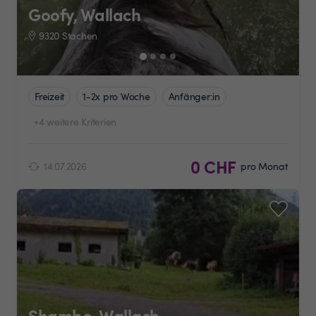
Goofy, Wallach
9320 Stachen
Freizeit
1-2x pro Woche
Anfänger:in
+4 weitere Kriterien
0 CHF
14.07.2026
pro Monat
Shambo, Wallach