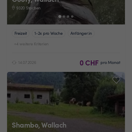
9320 Stachen
Freizeit
1-2x pro Woche
Anfänger:in
+4 weitere Kriterien
0 CHF
14.07.2026
pro Monat
Shambo, Wallach