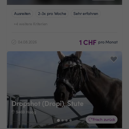
Ausreiten
2-3x pro Woche
Sehr erfahren
+4 weitere Kriterien
1 CHF
04.08.2026
pro Monat
Dropshot (Dropi), Stute
9469 Haag
Frisch zurück