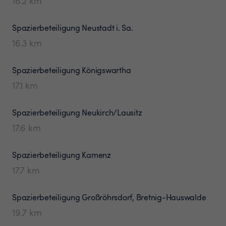
16.2
km
Spazierbeteiligung
Neustadt i. Sa.
16.3
km
Spazierbeteiligung
Königswartha
17.1
km
Spazierbeteiligung
Neukirch/Lausitz
17.6
km
Spazierbeteiligung
Kamenz
17.7
km
Spazierbeteiligung
Großröhrsdorf, Bretnig-Hauswalde
19.7
km