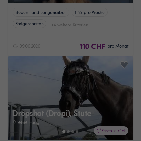
Boden- und Longenarbeit
1-2x pro Woche
Fortgeschritten
+4 weitere Kriterien
110 CHF
09.06.2026
pro Monat
Dropshot (Dropi), Stute
9469 Haag
Frisch zurück