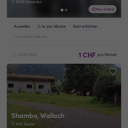
8566 Neuwilen
Neu dabei
Ausreiten
2-3x pro Woche
Sehr erfahren
+4 weitere Kriterien
1 CHF
04.08.2026
pro Monat
Shambo, Wallach
9411 Reute