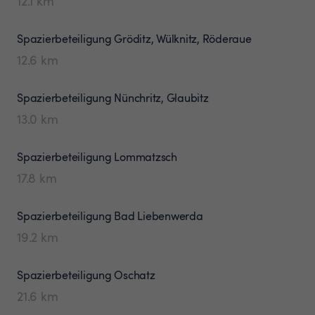
12.1
km
Spazierbeteiligung
Gröditz, Wülknitz, Röderaue
12.6
km
Spazierbeteiligung
Nünchritz, Glaubitz
13.0
km
Spazierbeteiligung
Lommatzsch
17.8
km
Spazierbeteiligung
Bad Liebenwerda
19.2
km
Spazierbeteiligung
Oschatz
21.6
km