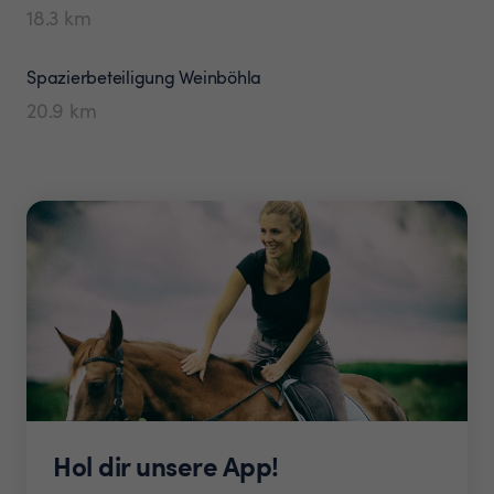
18.3
km
Spazierbeteiligung
Weinböhla
20.9
km
Hol dir unsere App!