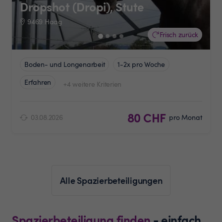
Dropshot (Dropi), Stute
9469 Haag
Frisch zurück
Boden- und Longenarbeit
1-2x pro Woche
Erfahren
+4 weitere Kriterien
80 CHF
03.08.2026
pro Monat
Alle Spazierbeteiligungen
Spazierbeteiligung finden
- einfach,