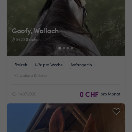
Goofy, Wallach
9320 Stachen
Freizeit
1-2x pro Woche
Anfänger:in
+4 weitere Kriterien
0 CHF
14.07.2026
pro Monat