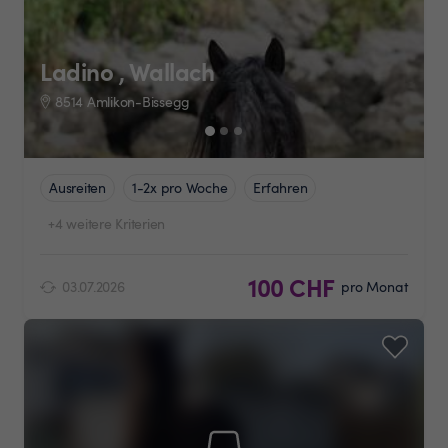
Ladino , Wallach
8514 Amlikon-Bissegg
Ausreiten
1-2x pro Woche
Erfahren
+4 weitere Kriterien
100 CHF
03.07.2026
pro Monat