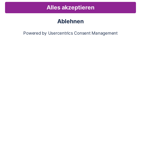
Karte
Updates
Konto
Für Besitzer:innen
Pferd hinzufügen
Vorteile als Besitzer:in
Reiter:in finden