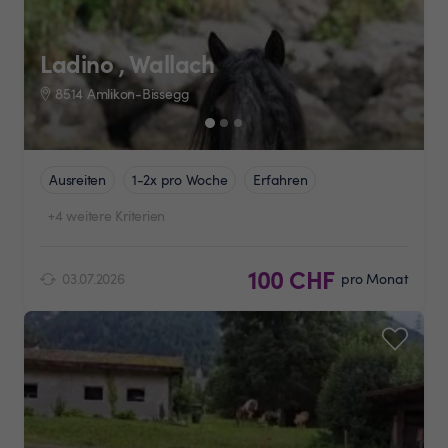
Ladino , Wallach
8514 Amlikon-Bissegg
Ausreiten
1-2x pro Woche
Erfahren
+4 weitere Kriterien
100 CHF
03.07.2026
pro Monat