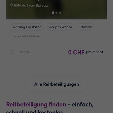
8514 Amlikon-Bissegg
Working Equitation
1-2x pro Woche
Erfahren
+4 weitere Kriterien
0 CHF
03.07.2026
pro Monat
Alle Reitbeteiligungen
Reitbeteiligung finden
- einfach,
schnell und kostenlos.