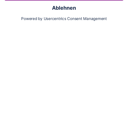
Karte
Updates
Konto
Für Besitzer:innen
Pferd hinzufügen
Vorteile als Besitzer:in
Reiter:in finden
Spazierer:in finden