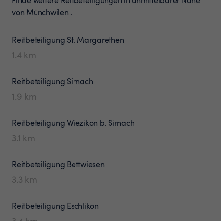
Finde weitere Reitbeteiligungen in unmittelbarer Nähe
von Münchwilen .
Reitbeteiligung
St. Margarethen
1.4
km
Reitbeteiligung
Sirnach
1.9
km
Reitbeteiligung
Wiezikon b. Sirnach
3.1
km
Reitbeteiligung
Bettwiesen
3.3
km
Reitbeteiligung
Eschlikon
3.4
km