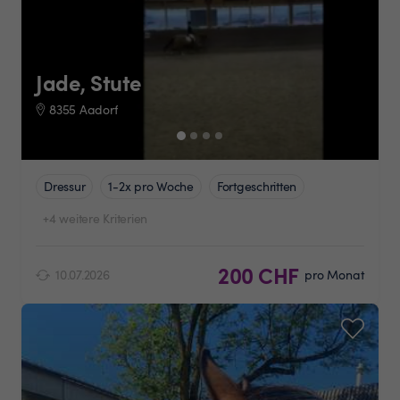
Jade, Stute
8355 Aadorf
Dressur
1-2x pro Woche
Fortgeschritten
+4 weitere Kriterien
200 CHF
10.07.2026
pro Monat