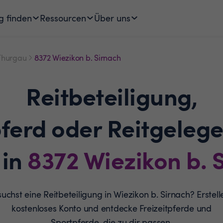
g finden
Ressourcen
Über uns
Thurgau
8372 Wiezikon b. Sirnach
Reitbeteiligung,
pferd oder Reitgelege
 in
8372
Wiezikon b. 
uchst eine Reitbeteiligung in Wiezikon b. Sirnach? Erstell
kostenloses Konto und entdecke Freizeitpferde und
Sportpferde, die zu dir passen.