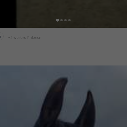
n
+4 weitere Kriterien