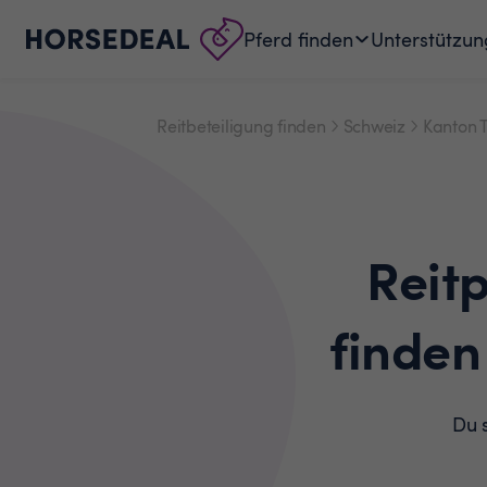
Pferd finden
Unterstützun
Reitbeteiligung finden
Schweiz
Kanton 
Reit
finden
Du s