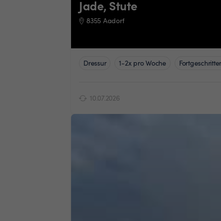
Jade, Stute
8355 Aadorf
Dressur
1-2x pro Woche
Fortgeschritte
10.07.2026