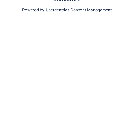
Karte
Updates
Konto
Für Besitzer:innen
Pferd hinzufügen
Vorteile als Besitzer:in
Reiter:in finden
Spazierer:in finden
Pfleger:in finden