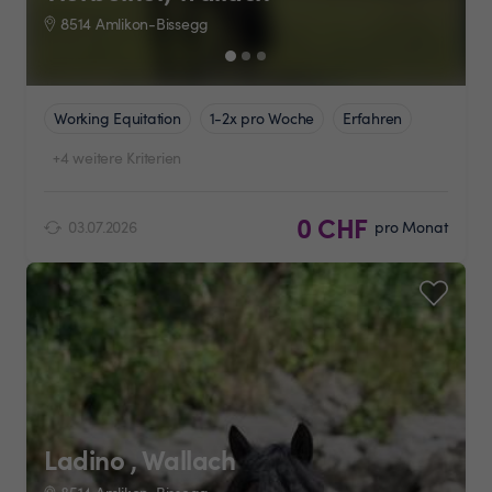
8514 Amlikon-Bissegg
Working Equitation
1-2x pro Woche
Erfahren
+4 weitere Kriterien
0 CHF
03.07.2026
pro Monat
Ladino , Wallach