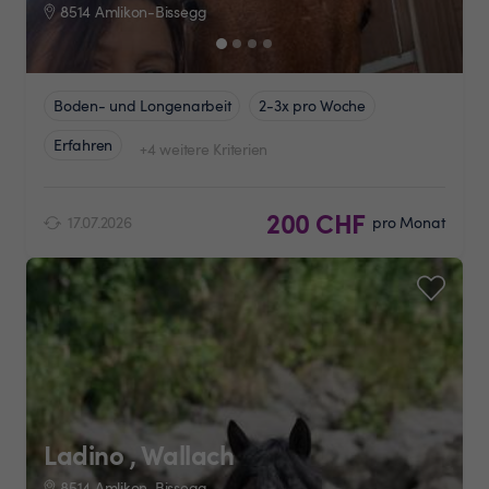
8514 Amlikon-Bissegg
Boden- und Longenarbeit
2-3x pro Woche
Erfahren
+4 weitere Kriterien
200 CHF
17.07.2026
pro Monat
Ladino , Wallach
8514 Amlikon-Bissegg