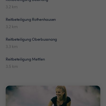
3.2
km
Reitbeteiligung
Rothenhausen
3.2
km
Reitbeteiligung
Oberbussnang
3.3
km
Reitbeteiligung
Mettlen
3.5
km