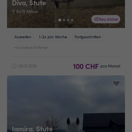
Diva, Stute
8479 Altikon
Neu dabei
Ausreiten
1-2x pro Woche
Fortgeschritten
+4 weitere Kriterien
100 CHF
28.07.2026
pro Monat
Iamira, Stute