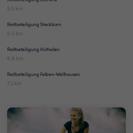
5.5
km
Reitbeteiligung
Steckborn
6.5
km
Reitbeteiligung
Hüttwilen
6.8
km
Reitbeteiligung
Felben-Wellhausen
7.3
km