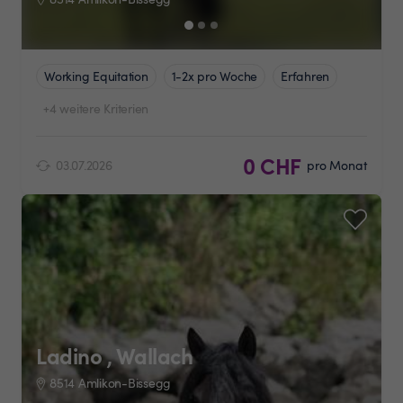
Working Equitation
1-2x pro Woche
Erfahren
+4 weitere Kriterien
0 CHF
03.07.2026
pro Monat
Ladino , Wallach
8514 Amlikon-Bissegg