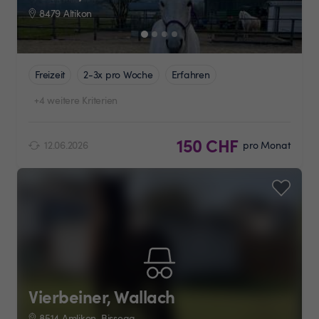
8479 Altikon
Freizeit
2-3x pro Woche
Erfahren
+4 weitere Kriterien
150 CHF
12.06.2026
pro Monat
Vierbeiner, Wallach
8514 Amlikon-Bissegg