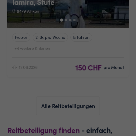
Iamira, Stute
8479 Altikon
Freizeit
2-3x pro Woche
Erfahren
+4 weitere Kriterien
150 CHF
12.06.2026
pro Monat
Alle Reitbeteiligungen
Reitbeteiligung finden
- einfach,