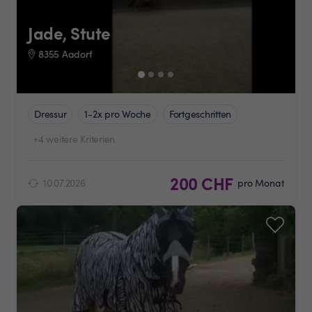
Jade, Stute
8355 Aadorf
Dressur
1-2x pro Woche
Fortgeschritten
+4 weitere Kriterien
200 CHF
10.07.2026
pro Monat