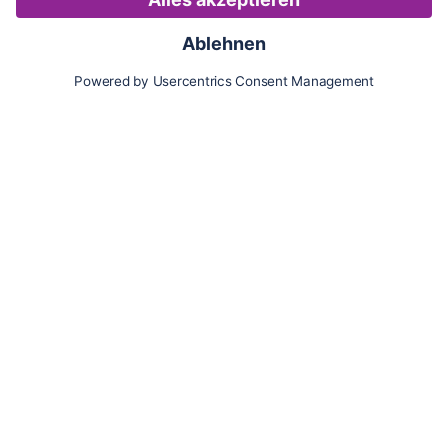
Karte
Updates
Konto
Für Besitzer:innen
Pferd hinzufügen
Vorteile als Besitzer:in
Reiter:in finden
Spazierer:in finden