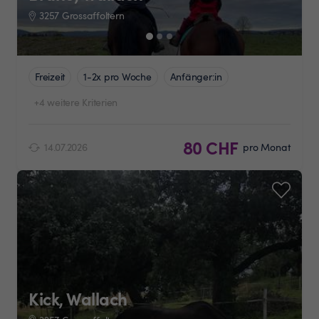
3257 Grossaffoltern
Freizeit
1-2x pro Woche
Anfänger:in
+4 weitere Kriterien
80 CHF
14.07.2026
pro Monat
Kick, Wallach