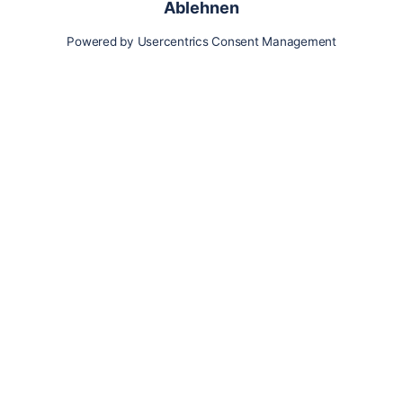
Karte
Updates
Konto
Für Besitzer:innen
Pferd hinzufügen
Vorteile als Besitzer:in
Reiter:in finden
Spazierer:in finden
Pfleger:in finden